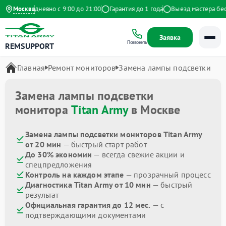
екс
Москва
Ежедневно с 9:00 до 21:00
Гарантия до 1 года
Выезд мастера беспл
Заявка
Позвонить
REMSUPPORT
Главная
Ремонт мониторов
Замена лампы подсветки
Замена лампы подсветки
монитора
Titan Army
в Москве
Замена лампы подсветки мониторов Titan Army
от 20 мин
— быстрый старт работ
До 30% экономии
— всегда свежие акции и
спецпредложения
Контроль на каждом этапе
— прозрачный процесс
Диагностика Titan Army от 10 мин
— быстрый
результат
Официальная гарантия до 12 мес.
— с
подтверждающими документами