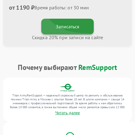
от 1190 ₽
Время работы: от 30 мин
Записаться
Скидка 20% при записи на сайте
Почему выбирают
RemSupport
Titan ArmyRemSupport — надежный сервисный центр по ремонту и обслуживанию
техники Titan Army в Москве с опытом более 10 лет. В штате компании — свыше 14
инженеров с профессиональной подготовкой. За время работы к нам обратились
более 10 000 клиентов, а также выполнено общее число ремонтов превысило 12 000.
Ежемесячно в сервисный центр поступает от 300 устройств, включая , , . Мы беремся
Читать далее
за задачи любой сложности и гарантируем высокое качество обслуживания
благодаря отлаженным процессам ремонта.