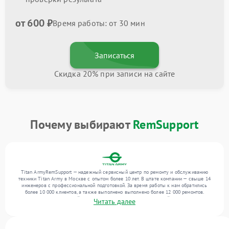
от 600 ₽
Время работы: от 30 мин
Записаться
Скидка 20% при записи на сайте
Почему выбирают
RemSupport
Titan ArmyRemSupport — надежный сервисный центр по ремонту и обслуживанию
техники Titan Army в Москве с опытом более 10 лет. В штате компании — свыше 14
инженеров с профессиональной подготовкой. За время работы к нам обратились
более 10 000 клиентов, а также выполнено выполнено более 12 000 ремонтов.
Ежемесячно в сервисный центр поступает более 300 обращений, включая , , . Мы
Читать далее
устраняем поломки любой сложности и гарантируем высокое качество обслуживания
благодаря отлаженным процессам ремонта.