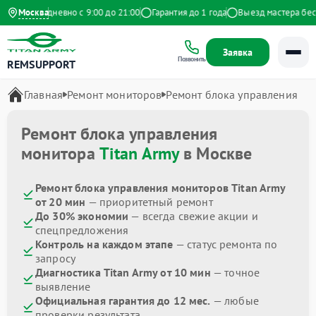
кс
Москва
Ежедневно с 9:00 до 21:00
Гарантия до 1 года
Выезд мастера беспл
Заявка
Позвонить
REMSUPPORT
Главная
Ремонт мониторов
Ремонт блока управления
Ремонт блока управления
монитора
Titan Army
в Москве
Ремонт блока управления мониторов Titan Army
от 20 мин
— приоритетный ремонт
До 30% экономии
— всегда свежие акции и
спецпредложения
Контроль на каждом этапе
— статус ремонта по
запросу
Диагностика Titan Army от 10 мин
— точное
выявление
Официальная гарантия до 12 мес.
— любые
проверки результата