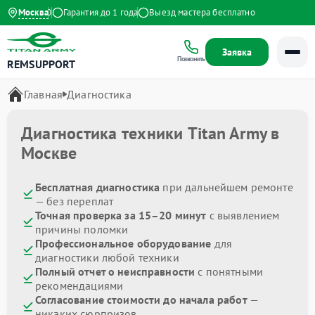
 до 21:00
Москва
Гарантия до 1 года
Выезд мастера бесплатно
Заявка
Позвонить
REMSUPPORT
Главная
Диагностика
Диагностика техники Titan Army в
Москве
Бесплатная диагностика
при дальнейшем ремонте
— без переплат
Точная проверка за 15–20 минут
с выявлением
причины поломки
Профессиональное оборудование
для
диагностики любой техники
Полный отчет о неисправности
с понятными
рекомендациями
Согласование стоимости до начала работ
—
никаких сюрпризов