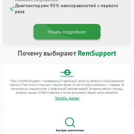
Диагностируем 95% неисправностей с первого
раза
Узнать подробнее
Почему выбирают
RemSupport
Titan ArmyRemSupport — проверенный сервисный центр по ремонту и обслуживанию
техники Titan Army в Москве с опытом более 10 лет. В штате компании — порядка 18
технических специалистов с профильной квалификацией. За время работы помощь
оказана свыше 10 000 клиентов, а также выполнено общее число ремонтов
превысило 12 000. Ежемесячно в сервисный центр поступает свыше 300 единиц
Читать далее
техники, включая , , . Мы работаем с широким спектром неисправностей и предлагаем
стабильный уровень сервиса благодаря опыту команды.
Быстрая диагностика